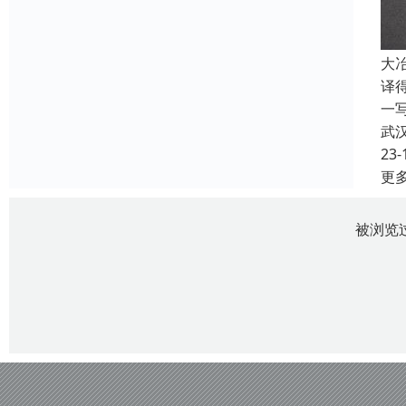
大
译
一
武
23-
更
被浏览过