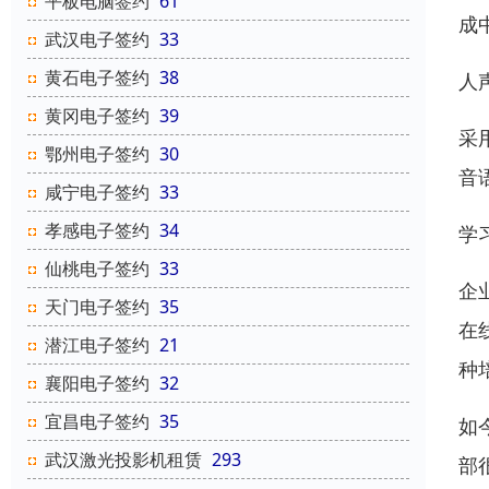
平板电脑签约
61
成
武汉电子签约
33
黄石电子签约
38
人
黄冈电子签约
39
采
鄂州电子签约
30
音
咸宁电子签约
33
孝感电子签约
34
学
仙桃电子签约
33
企
天门电子签约
35
在
潜江电子签约
21
种
襄阳电子签约
32
宜昌电子签约
35
如
武汉激光投影机租赁
293
部