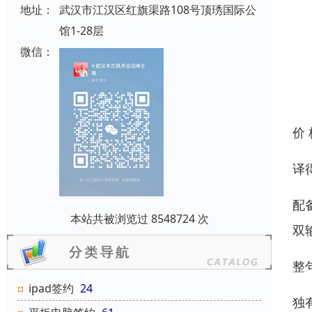
地址：
武汉市江汉区红旗渠路108号顶琇国际公
馆1-28层
微信：
价
译
配
本站共被浏览过 8548724 次
双
整
ipad签约
24
独