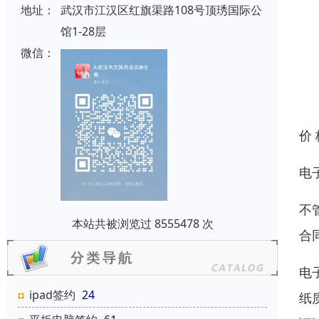
地址：
武汉市江汉区红旗渠路108号顶琇国际公
馆1-28层
微信：
价
电
不
本站共被浏览过 8555478 次
合
电
ipad签约
24
纸