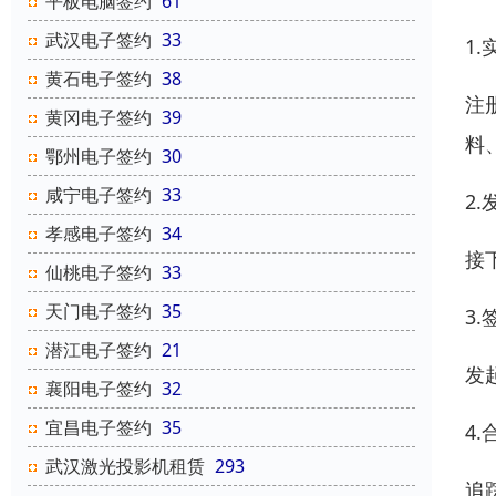
平板电脑签约
61
武汉电子签约
33
1
黄石电子签约
38
注
黄冈电子签约
39
料
鄂州电子签约
30
咸宁电子签约
33
2
孝感电子签约
34
接
仙桃电子签约
33
天门电子签约
35
3
潜江电子签约
21
发
襄阳电子签约
32
宜昌电子签约
35
4
武汉激光投影机租赁
293
追