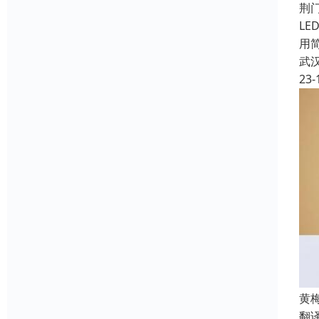
荆
L
用
武
23-
黄
翻