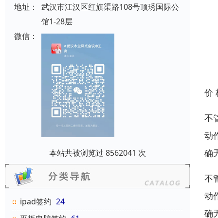
地址：
武汉市江汉区红旗渠路108号顶琇国际公
馆1-28层
微信：
价
不
动
确
本站共被浏览过 8562041 次
不
动
ipad签约
24
确