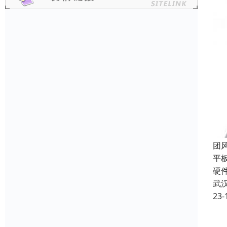
团
平
硬
武
23-