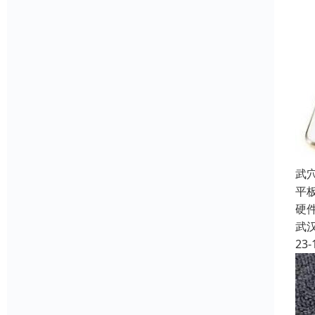
武
平
硬
武
23-