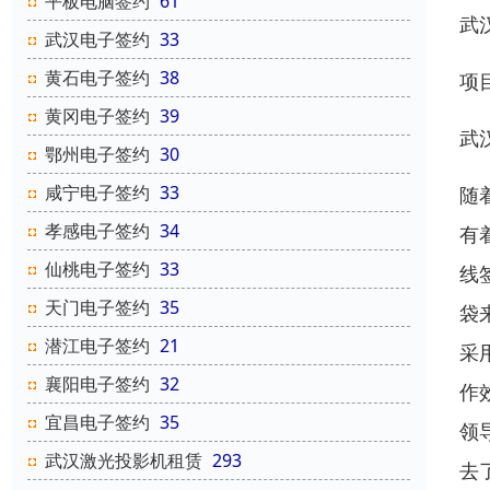
平板电脑签约
61
武
武汉电子签约
33
黄石电子签约
38
项
黄冈电子签约
39
武
鄂州电子签约
30
咸宁电子签约
33
随
孝感电子签约
34
有
仙桃电子签约
33
线
天门电子签约
35
袋
潜江电子签约
21
采
襄阳电子签约
32
作
宜昌电子签约
35
领
武汉激光投影机租赁
293
去