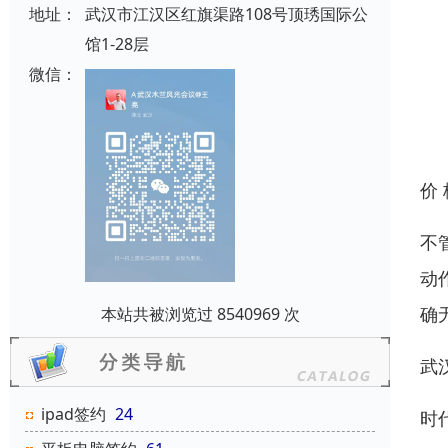
地址：
武汉市江汉区红旗渠路108号顶琇国际公
馆1-28层
微信：
价
不
动
确
本站共被浏览过 8540969 次
武
ipad签约
24
时