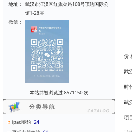
地址：
武汉市江汉区红旗渠路108号顶琇国际公
馆1-28层
微信：
价
武
时
本站共被浏览过 8571150 次
武
项
ipad签约
24