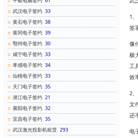
平板电脑签约
61
武
武汉电子签约
33
1
黄石电子签约
38
签
黄冈电子签约
39
鄂州电子签约
30
像
咸宁电子签约
33
极
孝感电子签约
34
工
仙桃电子签约
33
效
天门电子签约
35
2
潜江电子签约
21
文
襄阳电子签约
32
还
宜昌电子签约
35
武汉激光投影机租赁
293
电