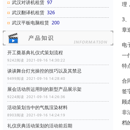
武汉对讲机租赁
97
理
武汉翻译机租赁
326
3
武汉平板电脑租赁
200
章
电
开工奠基典礼仪式策划流程
一
9242阅读 2021-09-16 14:30:22
特
谈谈舞台灯光操控的技巧以及其禁忌
9499阅读 2021-09-16 14:28:40
合
展会活动所运用到的新型产品展示架
签
9224阅读 2021-09-16 14:26:36
顾
活动策划当中的气氛渲染材料
非
8903阅读 2021-09-16 14:24:19
档
礼仪庆典活动策划的活动前后期